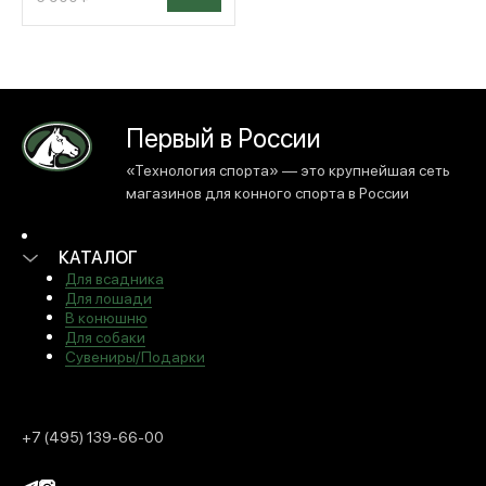
МЕДИА
ПОКУПАТЕЛЯМ
Первый в России
«Технология спорта» — это крупнейшая сеть
магазинов для конного спорта в России
ОПЛАТА И ДОСТАВКА
КАТАЛОГ
Для всадника
Вход в личный кабинет
Для лошади
В конюшню
Для собаки
+7 (495) 139-66-00
Сувениры/Подарки
обратный звонок
+7 (495) 139-66-00